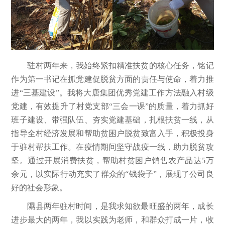
驻村两年来，我始终紧扣精准扶贫的核心任务，铭记
作为第一书记在抓党建促脱贫方面的责任与使命，着力推
进“三基建设”。我将大唐集团优秀党建工作方法融入村级
党建，有效提升了村党支部“三会一课”的质量，着力抓好
班子建设、带强队伍、夯实党建基础，扎根扶贫一线，从
指导全村经济发展和帮助贫困户脱贫致富入手，积极投身
于驻村帮扶工作。在疫情期间坚守战疫一线，助力脱贫攻
坚。通过开展消费扶贫，帮助村贫困户销售农产品达5万
余元，以实际行动充实了群众的“钱袋子”，展现了公司良
好的社会形象。
隰县两年驻村时间，是我求知欲最旺盛的两年，成长
进步最大的两年，我以实践为老师，和群众打成一片，收