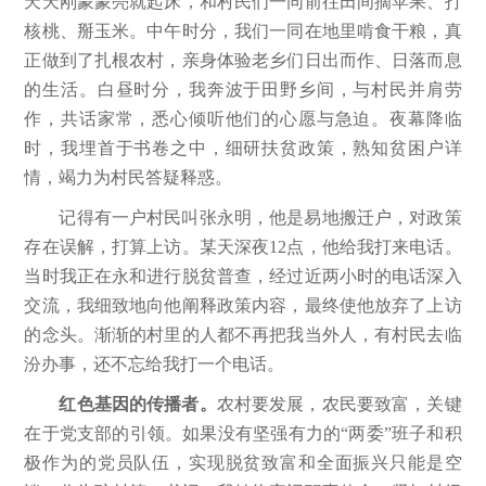
天天刚蒙蒙亮就起床，和村民们一同前往田间摘苹果、打
核桃、掰玉米。中午时分，我们一同在地里啃食干粮，真
正做到了扎根农村，亲身体验老乡们日出而作、日落而息
的生活。白昼时分，我奔波于田野乡间，与村民并肩劳
作，共话家常，悉心倾听他们的心愿与急迫。夜幕降临
时，我埋首于书卷之中，细研扶贫政策，熟知贫困户详
情，竭力为村民答疑释惑。
记得有一户村民叫张永明，他是易地搬迁户，对政策
存在误解，打算上访。某天深夜12点，他给我打来电话。
当时我正在永和进行脱贫普查，经过近两小时的电话深入
交流，我细致地向他阐释政策内容，最终使他放弃了上访
的念头。渐渐的村里的人都不再把我当外人，有村民去临
汾办事，还不忘给我打一个电话。
红色基因的传播者。
农村要发展，农民要致富，关键
在于党支部的引领。如果没有坚强有力的“两委”班子和积
极作为的党员队伍，实现脱贫致富和全面振兴只能是空