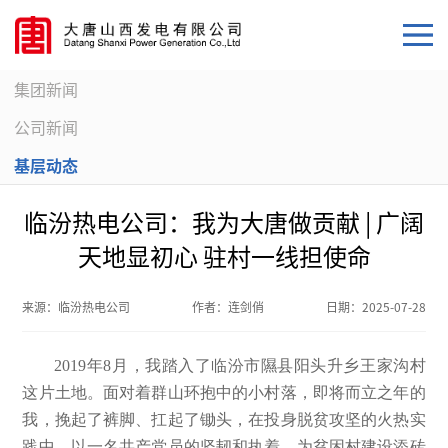
集团新闻
公司新闻
基层动态
临汾热电公司：我为大唐做贡献 | 广阔
天地显初心 驻村一线担使命
来源：
临汾热电公司
作者：
连剑俏
日期：
2025-07-28
2019年8月，我踏入了临汾市隰县阳头升乡王家沟村
这片土地。面对着群山环抱中的小村落，即将而立之年的
我，挽起了裤脚、扛起了锄头，在投身脱贫攻坚的火热实
践中，以一名共产党员的坚韧和执着，为贫困村建设添砖