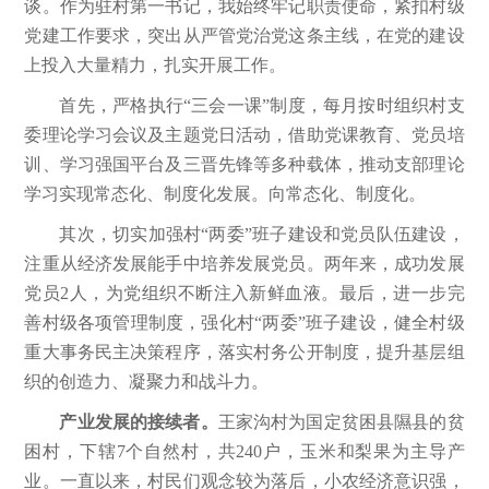
谈。作为驻村第一书记，我始终牢记职责使命，紧扣村级
党建工作要求，突出从严管党治党这条主线，在党的建设
上投入大量精力，扎实开展工作。
首先，严格执行“三会一课”制度，每月按时组织村支
委理论学习会议及主题党日活动，借助党课教育、党员培
训、学习强国平台及三晋先锋等多种载体，推动支部理论
学习实现常态化、制度化发展。向常态化、制度化。
其次，切实加强村“两委”班子建设和党员队伍建设，
注重从经济发展能手中培养发展党员。两年来，成功发展
党员2人，为党组织不断注入新鲜血液。最后，进一步完
善村级各项管理制度，强化村“两委”班子建设，健全村级
重大事务民主决策程序，落实村务公开制度，提升基层组
织的创造力、凝聚力和战斗力。
产业发展的接续者。
王家沟村为国定贫困县隰县的贫
困村，下辖7个自然村，共240户，玉米和梨果为主导产
业。一直以来，村民们观念较为落后，小农经济意识强，