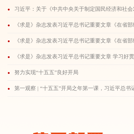
习近平：关于《中共中央关于制定国民经济和社会发
●
《求是》杂志发表习近平总书记重要文章《在省部级
●
《求是》杂志发表习近平总书记重要文章《在省部级
●
《求是》杂志发表习近平总书记重要文章 学习好贯彻
●
努力实现“十五五”良好开局
●
第一观察 | “十五五”开局之年第一课，习近平总书记
●