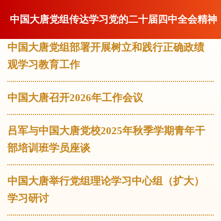
中国大唐党组传达学习党的二十届四中全会精神
​中国大唐党组部署开展树立和践行正确政绩
观学习教育工作
中国大唐召开2026年工作会议
吕军与中国大唐党校2025年秋季学期青年干
部培训班学员座谈
中国大唐举行党组理论学习中心组（扩大）
学习研讨