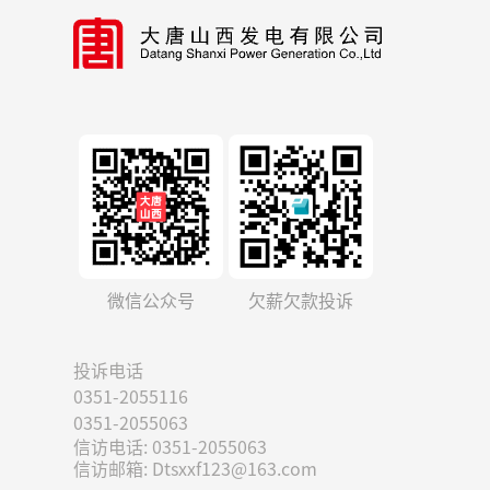
微信公众号
欠薪欠款投诉
投诉电话
0351-2055116
0351-2055063
信访电话: 0351-2055063
信访邮箱: Dtsxxf123@163.com