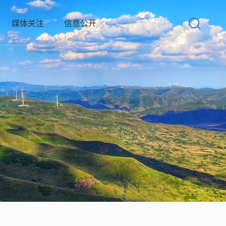
媒体关注
信息公开