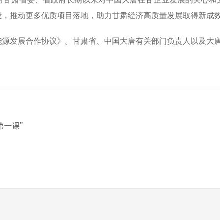
设，推动更多优质项目落地，助力甘肃经济高质量发展取得新成
能源发展合作协议》。甘肃省、中国大唐有关部门负责人以及大
第一课”