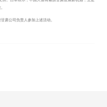
效。
唐甘肃公司负责人参加上述活动。