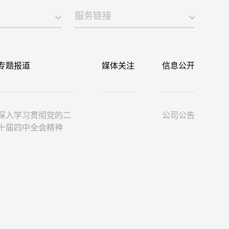
服务链接
专题报道
媒体关注
信息公开
深入学习贯彻党的二
公司公告
十届四中全会精神