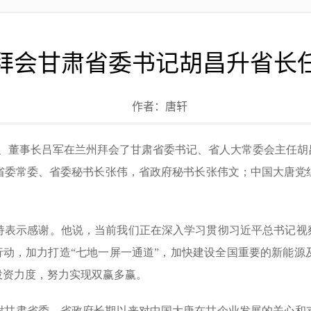
拜会甘肃省委书记胡昌升省长
作者：
唐轩
记、董事长吕军在兰州拜会了甘肃省委书记、省人大常委会主任
省委常委、省委秘书长张伟，省政府秘书长张伟文；中国大唐党
持表示感谢。他说，当前我们正在深入学习贯彻习近平总书记视察
”行动，加力打造“七地一屏一通道”，加快建设全国重要的新能
投资力度，努力实现双赢多赢。
谢甘肃省委、省政府长期以来对中国大唐在甘企业发展的关心和