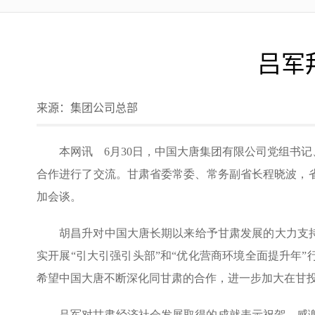
吕军
来源：
集团公司总部
本网讯 6月30日，中国大唐集团有限公司党组书
合作进行了交流。甘肃省委常委、常务副省长程晓波，
加会谈。
胡昌升对中国大唐长期以来给予甘肃发展的大力支
实开展“引大引强引头部”和“优化营商环境全面提升年
希望中国大唐不断深化同甘肃的合作，进一步加大在甘
吕军对甘肃经济社会发展取得的成就表示祝贺，感