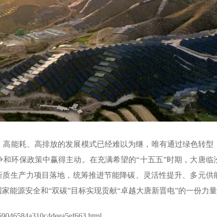
，高能耗、高排放的发展模式已经难以为继，唯有通过绿色转型
争和环保政策中赢得主动。在充满希望的“十五五”时期，大唐临
动新质生产力项目落地，统筹推进节能降碳、灵活性提升、多元供
家能源安全和“双碳”目标实现贡献“卓越大唐新晋电”的一份力
69046584a310c4deea5ef663.html