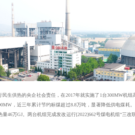
民生供热的央企社会责任，在2017年就实施了1台300MW机
提升至700MW，近三年累计节约标煤超过8.8万吨，显著降低供电煤
量46万GJ。两台机组完成发改运行[2022]662号煤电机组“